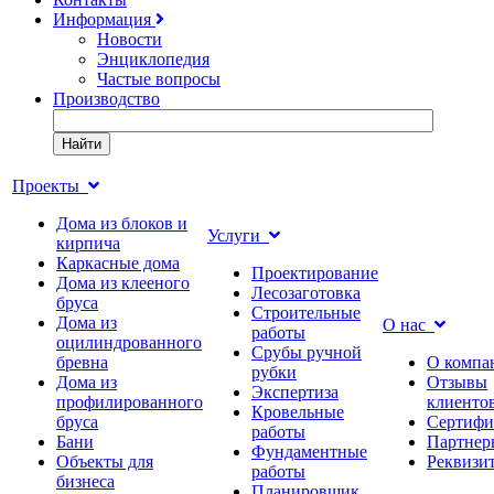
Информация
Новости
Энциклопедия
Частые вопросы
Производство
Найти
Проекты
Дома из блоков и
Услуги
кирпича
Каркасные дома
Проектирование
Дома из клееного
Лесозаготовка
бруса
Строительные
Дома из
О нас
работы
оцилиндрованного
Срубы ручной
бревна
О компа
рубки
Дома из
Отзывы
Экспертиза
профилированного
клиенто
Кровельные
бруса
Сертифи
работы
Бани
Партнер
Фундаментные
Объекты для
Реквизи
работы
бизнеса
Планировщик