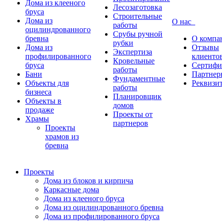
Дома из клееного
Лесозаготовка
бруса
Строительные
Дома из
О нас
работы
оцилиндрованного
Срубы ручной
бревна
О компа
рубки
Дома из
Отзывы
Экспертиза
профилированного
клиенто
Кровельные
бруса
Сертифи
работы
Бани
Партнер
Фундаментные
Объекты для
Реквизи
работы
бизнеса
Планировщик
Объекты в
домов
продаже
Проекты от
Храмы
партнеров
Проекты
храмов из
бревна
Проекты
Дома из блоков и кирпича
Каркасные дома
Дома из клееного бруса
Дома из оцилиндрованного бревна
Дома из профилированного бруса