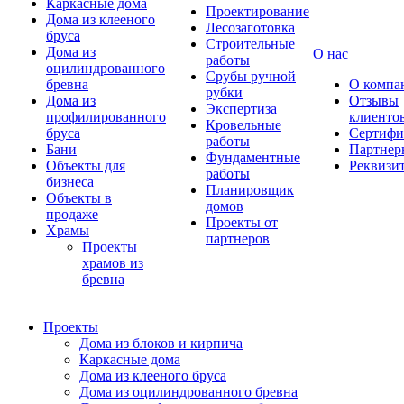
Каркасные дома
Проектирование
Дома из клееного
Лесозаготовка
бруса
Строительные
Дома из
О нас
работы
оцилиндрованного
Срубы ручной
бревна
О компа
рубки
Дома из
Отзывы
Экспертиза
профилированного
клиенто
Кровельные
бруса
Сертифи
работы
Бани
Партнер
Фундаментные
Объекты для
Реквизи
работы
бизнеса
Планировщик
Объекты в
домов
продаже
Проекты от
Храмы
партнеров
Проекты
храмов из
бревна
Проекты
Дома из блоков и кирпича
Каркасные дома
Дома из клееного бруса
Дома из оцилиндрованного бревна