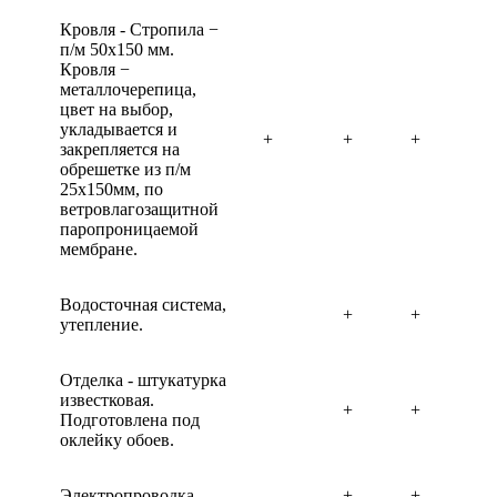
Кровля - Стропила −
п/м 50х150 мм.
Кровля −
металлочерепица,
цвет на выбор,
укладывается и
+
+
+
закрепляется на
обрешетке из п/м
25х150мм, по
ветровлагозащитной
паропроницаемой
мембране.
Водосточная система,
+
+
утепление.
Отделка - штукатурка
известковая.
+
+
Подготовлена под
оклейку обоев.
Электропроводка.
+
+