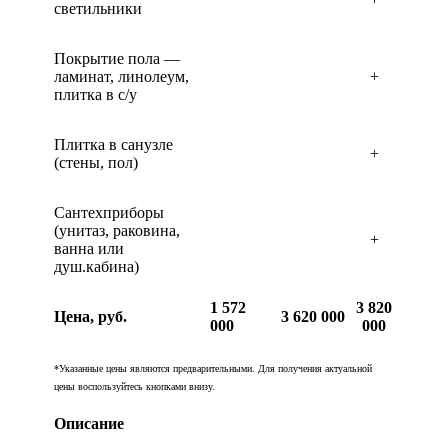
светильники
Покрытие пола —
ламинат, линолеум,
+
плитка в с/у
Плитка в санузле
+
(стены, пол)
Сантехприборы
(унитаз, раковина,
+
ванна или
душ.кабина)
1 572
3 820
Цена, руб.
3 620 000
000
000
*Указанные цены являются предварительными. Для получения актуальной
цены воспользуйтесь кнопками внизу.
Описание