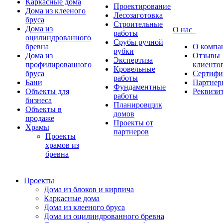
Каркасные дома
Проектирование
Дома из клееного
Лесозаготовка
бруса
Строительные
Дома из
О нас
работы
оцилиндрованного
Срубы ручной
бревна
О компа
рубки
Дома из
Отзывы
Экспертиза
профилированного
клиенто
Кровельные
бруса
Сертифи
работы
Бани
Партнер
Фундаментные
Объекты для
Реквизи
работы
бизнеса
Планировщик
Объекты в
домов
продаже
Проекты от
Храмы
партнеров
Проекты
храмов из
бревна
Проекты
Дома из блоков и кирпича
Каркасные дома
Дома из клееного бруса
Дома из оцилиндрованного бревна