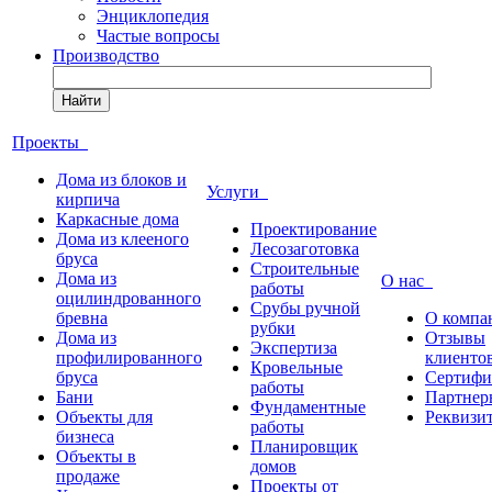
Энциклопедия
Частые вопросы
Производство
Найти
Проекты
Дома из блоков и
Услуги
кирпича
Каркасные дома
Проектирование
Дома из клееного
Лесозаготовка
бруса
Строительные
Дома из
О нас
работы
оцилиндрованного
Срубы ручной
бревна
О компа
рубки
Дома из
Отзывы
Экспертиза
профилированного
клиенто
Кровельные
бруса
Сертифи
работы
Бани
Партнер
Фундаментные
Объекты для
Реквизи
работы
бизнеса
Планировщик
Объекты в
домов
продаже
Проекты от