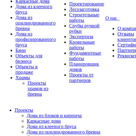
Каркасные дома
Проектирование
Дома из клееного
Лесозаготовка
бруса
Строительные
Дома из
О нас
работы
оцилиндрованного
Срубы ручной
бревна
О компа
рубки
Дома из
Отзывы
Экспертиза
профилированного
клиенто
Кровельные
бруса
Сертифи
работы
Бани
Партнер
Фундаментные
Объекты для
Реквизи
работы
бизнеса
Планировщик
Объекты в
домов
продаже
Проекты от
Храмы
партнеров
Проекты
храмов из
бревна
Проекты
Дома из блоков и кирпича
Каркасные дома
Дома из клееного бруса
Дома из оцилиндрованного бревна