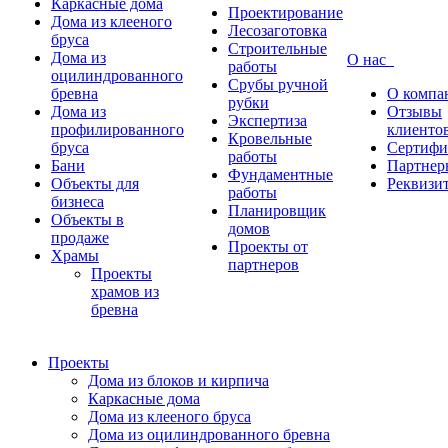
Каркасные дома
Проектирование
Дома из клееного
Лесозаготовка
бруса
Строительные
Дома из
О нас
работы
оцилиндрованного
Срубы ручной
бревна
О компа
рубки
Дома из
Отзывы
Экспертиза
профилированного
клиенто
Кровельные
бруса
Сертифи
работы
Бани
Партнер
Фундаментные
Объекты для
Реквизи
работы
бизнеса
Планировщик
Объекты в
домов
продаже
Проекты от
Храмы
партнеров
Проекты
храмов из
бревна
Проекты
Дома из блоков и кирпича
Каркасные дома
Дома из клееного бруса
Дома из оцилиндрованного бревна